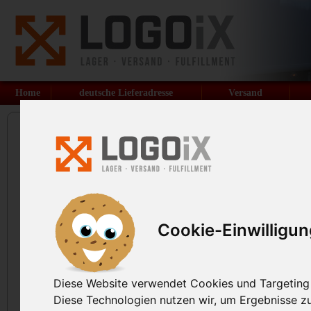
Home
deutsche Lieferadresse
Versand
1
2
3
E-Mail
Adressdaten
Services
Registrieren Sie sich kostenlos und unverbin
Cookie-Einwilligu
Sofort nach Abschluss der Registrierung erhalt
Lieferadresse und können diese sowie alle wei
Diese Website verwendet Cookies und Targeting T
Ihre E-Mail Adresse:
Diese Technologien nutzen wir, um Ergebnisse 
E-Mail Adresse wiederholen: