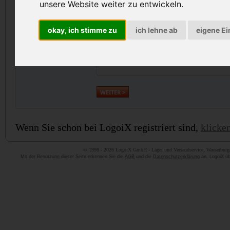
unsere Website weiter zu entwickeln.
gewünschtes Passwort:
mind. 8 und ma
Passwort wiederholen:
okay, ich stimme zu
ich lehne ab
eigene Ei
Wenn Sie schon bei LogoiX registriert sind,
klicken
© 1998 - 2026 LogoiX GmbH - Lager und Versandservice, Wasserburger
Mit der Benutzung dieser Seite erkennen Sie die
AGB
und die
Datenschutzerklärung
an. LogoiX übe