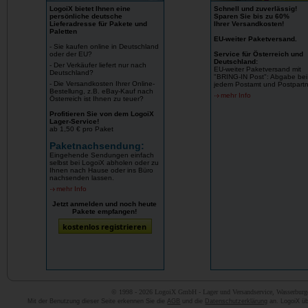
LogoiX bietet Ihnen eine
Schnell und zuverlässig!
persönliche deutsche
Sparen Sie bis zu 60%
Lieferadresse für Pakete und
Ihrer Versandkosten!
Paletten
EU-weiter Paketversand
.
- Sie kaufen online in Deutschland
oder der EU?
Service für Österreich und
Deutschland:
- Der Verkäufer liefert nur nach
EU-weiter Paketversand mit
Deutschland?
"BRING-IN Post": Abgabe bei
- Die Versandkosten Ihrer Online-
jedem Postamt und Postpartn
Bestellung, z.B. eBay-Kauf nach
mehr Info
Österreich ist Ihnen zu teuer?
Profitieren Sie von dem LogoiX
Lager-Service!
ab 1,50 € pro Paket
Paketnachsendung:
Eingehende Sendungen einfach
selbst bei LogoiX abholen oder zu
Ihnen nach Hause oder ins Büro
nachsenden lassen.
mehr Info
Jetzt anmelden und noch heute
Pakete empfangen!
© 1998 - 2026 LogoiX GmbH - Lager und Versandservice, Wasserburger
Mit der Benutzung dieser Seite erkennen Sie die
AGB
und die
Datenschutzerklärung
an. LogoiX übe