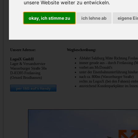
unsere Website weiter zu entwickeln.
okay, ich stimme zu
ich lehne ab
eigene Ei
Unsere Adresse:
Wegbeschreibung:
Abfahrt Salzburg Mitte Richtung Freila
LogoiX GmbH
immer gerade aus - durch Freilassing (M
Lager & Versandservice
vorbei am McDonald's
Wasserburger Straße 50a
unter der Eisenbahnunterführung hindur
D-83395 Freilassing
nach ca. 800m (Wasserburger Straße)
(Ortsteil Brodhausen)
rechts zu LogoiX (bei den Fahnen) einb
ausreichend Kundenparkplätze im Inne