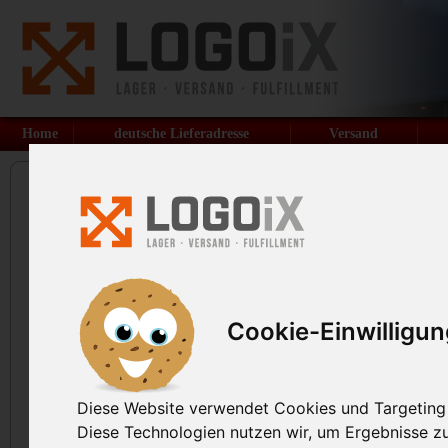
Home
deutsche Lieferadresse
Versand
Anfahrt, Lageplan LogoiX
Cookie-Einwilligu
LogoiX GmbH
Wasserburger Str. 50a
83395 Freilassing
www.logoix.com
Diese Website verwendet Cookies und Targeting T
Diese Technologien nutzen wir, um Ergebnisse 